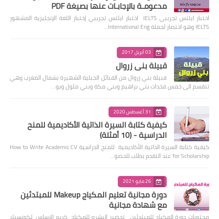
مدعومـة بالإجابـات عنها بصيغة PDF
اختبار ايلتس تجريبي IELTS اختبار ايلتس تجريبي إختبار اللغة الإنجليزية المشهور
IELTS وهو اختصار لجملة International Eng…
03 أبريل 2017
قبيلة بني زروال
قبيلة بني زروال من القبائل الجبلية الشهيرة بشمال المغرب وهي
تنقسم الى خمس فخدات بني براهيم وبني مكة وبني ملول وبو…
31 أغسطس 2020
كيفية كتابة السيرة الذاتية الأكاديمية للمنح
الدراسية - (10 أمثلة)
كيفية كتابة السيرة الذاتية الأكاديمية للمنح الدراسية How to Write Academic CV
for Scholarship عند التقدم بطلب للحصو…
26 مايو 2021
دورة مجانية تعليم المكياج Makeup للمبتدئين
مع شهادة مجانية
محتويات دورة المكياج للمبتدئين تحضير البشره للمكياج كريم الاساس لكونسيلر