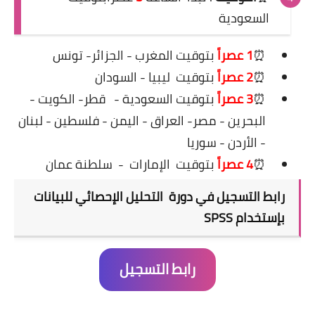
السعودية
⏰
1
عصراً
بتوقيت المغرب - الجزائر- تونس
⏰
2
عصراً
بتوقيت ليبيا - السودان
⏰
3
عصراً
بتوقيت السعودية -
قطر- الكويت -
البحرين - مصر- العراق - اليمن - فلسطين - لبنان
- الأردن - سوريا
⏰
4
عصراً
بتوقيت
الإمارات
-
سلطنة عمان
رابط التسجيل في دورة
التحليل الإحصائي للبيانات
بإستخدام SPSS
رابط التسجيل