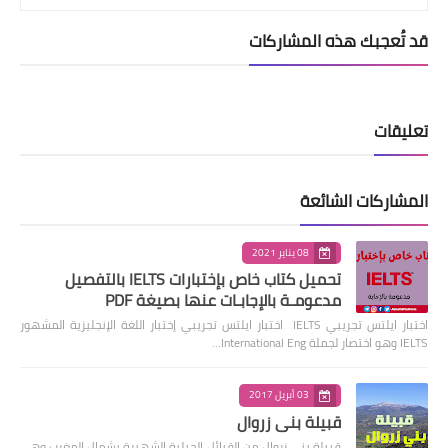
قد تُعجبك هذه المشاركات
تعليقات
المشاركات الشائعة
08 يناير 2021
تحميل كتاب خاص بإختبارات IELTS بالتفصيل
مدعومـة بالإجابـات عنها بصيغة PDF
اختبار ايلتس تجريبي IELTS اختبار ايلتس تجريبي إختبار اللغة الإنجليزية المشهور
IELTS وهو اختصار لجملة International Eng…
03 أبريل 2017
قبيلة بني زروال
قبيلة بني زروال من القبائل الجبلية الشهيرة بشمال المغرب وهي