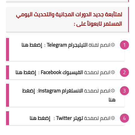
لمتآبعة جديد الدورات المجانية والتحديث اليومي
المستمر تابعونآ على :
💠انضم لقناة
التيليجرام Telegram
:
إضغط هنا
💠انضم لصفحة
الفيسبوك Facebook
:
إضغط هنا
💠انضم لصفحة
الانستغرام Instagram
:
إضغط
هنا
💠انضم لصفحة
تويتر Twitter
:
إضغط هنا