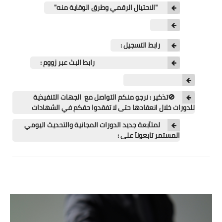
اللغة الانجليزية
"الاحتيال الرقمي وطرق الوقاية منه"
الوظيفة
رابط التسجيل :
إعلاميات
رابط البث عبر زووم :
التعليم
الصحة
🚫تذكير : نرجو منكم التواصل مع الجهات التنفيذية
للدورات خلال انعقادها حتى لا تفقدوا حقكم في الشهادات
لمتآبعة جديد الدورات المجانية والتحديث اليومي
المستمر تابعونآ على :