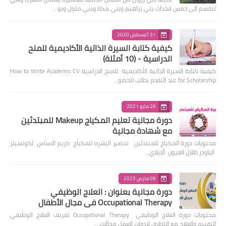
تنقسم الى خمس فخدات بني براهيم وبني مكة وبني ملول وبو…
31 أغسطس 2020
كيفية كتابة السيرة الذاتية الأكاديمية للمنح
الدراسية - (10 أمثلة)
كيفية كتابة السيرة الذاتية الأكاديمية للمنح الدراسية How to Write Academic CV
for Scholarship عند التقدم بطلب للحصو…
26 مايو 2021
دورة مجانية تعليم المكياج Makeup للمبتدئين
مع شهادة مجانية
محتويات دورة المكياج للمبتدئين تحضير البشره للمكياج كريم الاساس لكونسيلر
الباودر ظلال العيون ألايلاي…
09 مارس 2023
دورة مجانية بعنوان : العلاج الوظيفي
Occupational Therapy في مجال الأطفال
محتويات دورة العلاج الوظيفي Occupational Therapy تعريف العلاج الوظيفي
التقييم والعلاج مع التطرق لادوات العمل مجالات …