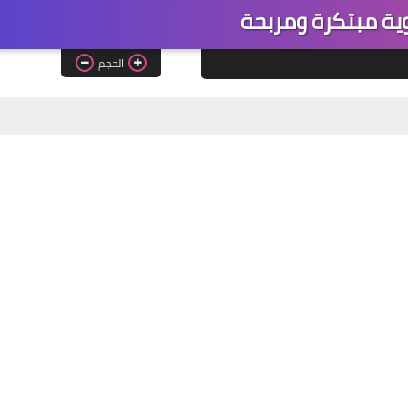
وية مبتكرة ومربحة
الحجم