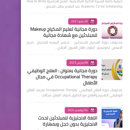
كيفية كتابة السيرة الذاتية الأكاديمية للمنح الدراسية How to Write
Academic CV for Scholarship عند التقدم بطلب للحصو…
26 مايو 2021
دورة مجانية تعليم المكياج Makeup
للمبتدئين مع شهادة مجانية
محتويات دورة المكياج للمبتدئين تحضير البشره للمكياج كريم
الاساس لكونسيلر الباودر ظلال العيون ألايلاي…
09 مارس 2023
دورة مجانية بعنوان : العلاج الوظيفي
Occupational Therapy في مجال
الأطفال
محتويات دورة العلاج الوظيفي Occupational Therapy تعريف العلاج
الوظيفي التقييم والعلاج مع التطرق لادوات العمل مجالات …
04 نوفمبر 2024
اللغة الانجليزية للمبتدئين تحدث
الانجليزية بدون خجل وبمهارة