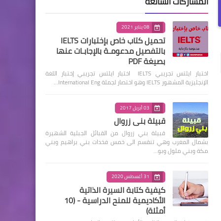
المشاركات الشائعة
08 يناير 2021
تحميل كتاب خاص بإختبارات IELTS
بالتفصيل مدعومـة بالإجابـات عنها
بصيغة PDF
اختبار ايلتس تجريبي IELTS اختبار ايلتس تجريبي إختبار اللغة
الإنجليزية المشهور IELTS وهو اختصار لجملة International Eng…
03 أبريل 2017
قبيلة بني زروال
قبيلة بني زروال من القبائل الجبلية الشهيرة
بشمال المغرب وهي تنقسم الى خمس فخدات بني براهيم وبني
مكة وبني ملول وبو…
31 أغسطس 2020
كيفية كتابة السيرة الذاتية
الأكاديمية للمنح الدراسية - (10
أمثلة)