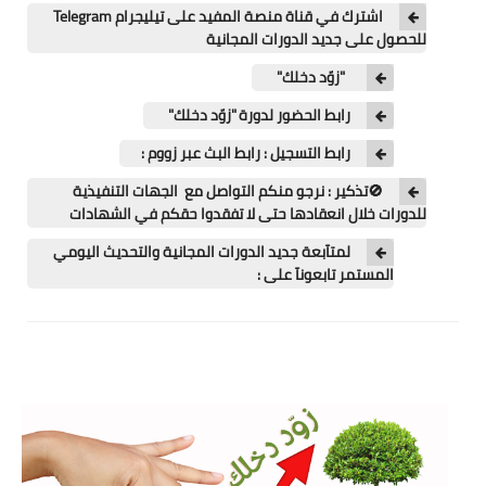
اللغة الانجليزية
اشترك في قناة منصة المفيد على تيليجرام Telegram
للحصول على جديد الدورات المجانية
الوظيفة
"زوّد دخلك"
إعلاميات
رابط الحضور لدورة "زوّد دخلك"
التعليم
رابط التسجيل : رابط البث عبر زووم :
🚫تذكير : نرجو منكم التواصل مع الجهات التنفيذية
الصحة
للدورات خلال انعقادها حتى لا تفقدوا حقكم في الشهادات
لمتآبعة جديد الدورات المجانية والتحديث اليومي
المستمر تابعونآ على :