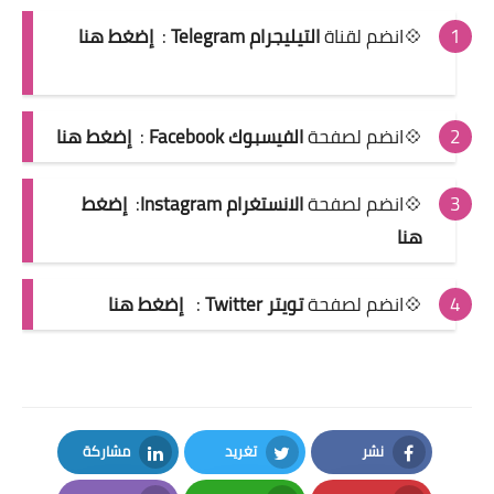
💠انضم لقناة
التيليجرام Telegram
:
إضغط هنا
💠انضم لصفحة
الفيسبوك Facebook
:
إضغط هنا
💠انضم لصفحة
الانستغرام Instagram
:
إضغط
هنا
💠انضم لصفحة
تويتر Twitter
:
إضغط هنا
نشر
تغريد
مشاركة
LinkedIn
Twitter
Facebook