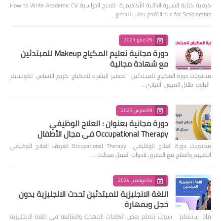
كيفية كتابة السيرة الذاتية الأكاديمية للمنح الدراسية How to Write Academic CV
for Scholarship عند التقدم بطلب للحصو…
26 مايو 2021
دورة مجانية تعليم المكياج Makeup للمبتدئين
مع شهادة مجانية
محتويات دورة المكياج للمبتدئين تحضير البشره للمكياج كريم الاساس لكونسيلر
الباودر ظلال العيون ألايلاي…
09 مارس 2023
دورة مجانية بعنوان : العلاج الوظيفي
Occupational Therapy في مجال الأطفال
محتويات دورة العلاج الوظيفي Occupational Therapy تعريف العلاج الوظيفي
التقييم والعلاج مع التطرق لادوات العمل مجالات …
04 نوفمبر 2024
اللغة الانجليزية للمبتدئين تحدث الانجليزية بدون
خجل وبمهارة
ماذا ستتعلم سوف تتعلم بعض الكلمات المهمة والشائعة في اللغة الانجليزية