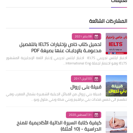
تعليقات
المشاركات الشائعة
08 يناير 2021
تحميل كتاب خاص بإختبارات IELTS بالتفصيل
مدعومـة بالإجابـات عنها بصيغة PDF
اختبار ايلتس تجريبي IELTS اختبار ايلتس تجريبي إختبار اللغة الإنجليزية المشهور
IELTS وهو اختصار لجملة International Eng…
03 أبريل 2017
قبيلة بني زروال
قبيلة بني زروال من القبائل الجبلية الشهيرة بشمال المغرب وهي
تنقسم الى خمس فخدات بني براهيم وبني مكة وبني ملول وبو…
31 أغسطس 2020
كيفية كتابة السيرة الذاتية الأكاديمية للمنح
الدراسية - (10 أمثلة)