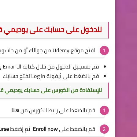
للدخول على حسابك على يوديمي قم ب
افتح
موقع Udemy
من جوالك أو من حاسوب
قم بتسجيل الدخول من خلال كتابة الـ Email و الـ Password الخاصة بك والتي أنشأت بها الحساب
قم بالضغط على أيقونة Log In لفتح حسابك
للإستفادة من الكورس على حسابك يوديمي قم با
قم بالضغط على رابط الكورس من
هنا
قم بالضغط على
Enroll now
ثم إضغط
urse