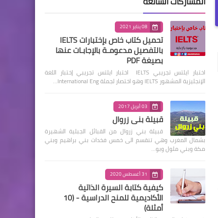
المشاركات الشائعة
08 يناير 2021
تحميل كتاب خاص بإختبارات IELTS
بالتفصيل مدعومـة بالإجابـات عنها
بصيغة PDF
اختبار ايلتس تجريبي IELTS اختبار ايلتس تجريبي إختبار اللغة
الإنجليزية المشهور IELTS وهو اختصار لجملة International Eng…
03 أبريل 2017
قبيلة بني زروال
قبيلة بني زروال من القبائل الجبلية الشهيرة
بشمال المغرب وهي تنقسم الى خمس فخدات بني براهيم وبني
مكة وبني ملول وبو…
31 أغسطس 2020
كيفية كتابة السيرة الذاتية
الأكاديمية للمنح الدراسية - (10
أمثلة)