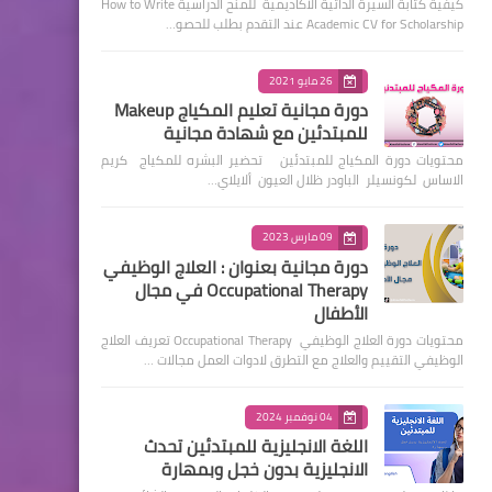
كيفية كتابة السيرة الذاتية الأكاديمية للمنح الدراسية How to Write
Academic CV for Scholarship عند التقدم بطلب للحصو…
26 مايو 2021
دورة مجانية تعليم المكياج Makeup
للمبتدئين مع شهادة مجانية
محتويات دورة المكياج للمبتدئين تحضير البشره للمكياج كريم
الاساس لكونسيلر الباودر ظلال العيون ألايلاي…
09 مارس 2023
دورة مجانية بعنوان : العلاج الوظيفي
Occupational Therapy في مجال
الأطفال
محتويات دورة العلاج الوظيفي Occupational Therapy تعريف العلاج
الوظيفي التقييم والعلاج مع التطرق لادوات العمل مجالات …
04 نوفمبر 2024
اللغة الانجليزية للمبتدئين تحدث
الانجليزية بدون خجل وبمهارة