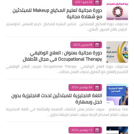
26 مايو 2021
دورة مجانية تعليم المكياج Makeup للمبتدئين
مع شهادة مجانية
محتويات دورة المكياج للمبتدئين تحضير البشره للمكياج كريم الاساس لكونسيلر
الباودر ظلال العيون ألايلاي…
09 مارس 2023
دورة مجانية بعنوان : العلاج الوظيفي
Occupational Therapy في مجال الأطفال
محتويات دورة العلاج الوظيفي Occupational Therapy تعريف العلاج الوظيفي
التقييم والعلاج مع التطرق لادوات العمل مجالات …
04 نوفمبر 2024
اللغة الانجليزية للمبتدئين تحدث الانجليزية بدون
خجل وبمهارة
ماذا ستتعلم سوف تتعلم بعض الكلمات المهمة والشائعة في اللغة الانجليزية
سوف تتعلم اسخدام الازمة سوف تتعلم طريقة تكوي…
13 نوفمبر 2024