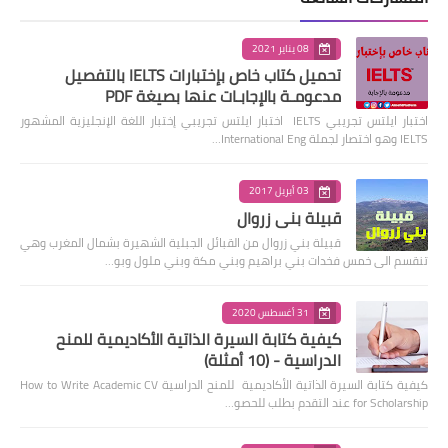
08 يناير 2021
تحميل كتاب خاص بإختبارات IELTS بالتفصيل
مدعومـة بالإجابـات عنها بصيغة PDF
اختبار ايلتس تجريبي IELTS اختبار ايلتس تجريبي إختبار اللغة الإنجليزية المشهور
IELTS وهو اختصار لجملة International Eng…
03 أبريل 2017
قبيلة بني زروال
قبيلة بني زروال من القبائل الجبلية الشهيرة بشمال المغرب وهي
تنقسم الى خمس فخدات بني براهيم وبني مكة وبني ملول وبو…
31 أغسطس 2020
كيفية كتابة السيرة الذاتية الأكاديمية للمنح
الدراسية - (10 أمثلة)
كيفية كتابة السيرة الذاتية الأكاديمية للمنح الدراسية How to Write Academic CV
for Scholarship عند التقدم بطلب للحصو…