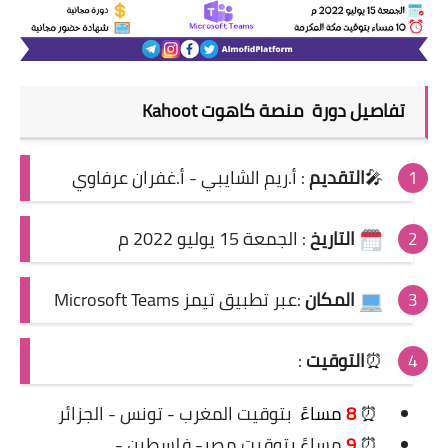
تفاصيل
دورة
منصة كاهوت Kahoot
🎤
التقديم
:
أ
.ريم الشايبي -
أ
.غفران عرفاوي
التاريخ
: الجمعة 15 يوليو 2022 م
المكان
:عبر تطبيق تيمز Microsoft Teams
⏰
التوقيت
:
⏰
8
مساءً
بتوقيت المغرب - تونس - الجزائر
⏰
9
مساءً بتوقيت مصر- فلسطين -