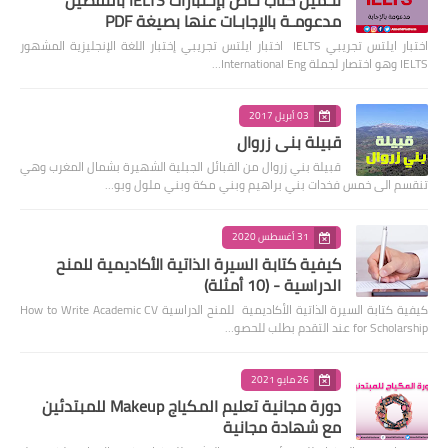
مدعومـة بالإجابـات عنها بصيغة PDF
اختبار ايلتس تجريبي IELTS اختبار ايلتس تجريبي إختبار اللغة الإنجليزية المشهور
IELTS وهو اختصار لجملة International Eng…
03 أبريل 2017
قبيلة بني زروال
قبيلة بني زروال من القبائل الجبلية الشهيرة بشمال المغرب وهي
تنقسم الى خمس فخدات بني براهيم وبني مكة وبني ملول وبو…
31 أغسطس 2020
كيفية كتابة السيرة الذاتية الأكاديمية للمنح
الدراسية - (10 أمثلة)
كيفية كتابة السيرة الذاتية الأكاديمية للمنح الدراسية How to Write Academic CV
for Scholarship عند التقدم بطلب للحصو…
26 مايو 2021
دورة مجانية تعليم المكياج Makeup للمبتدئين
مع شهادة مجانية