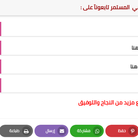
مي المستمر تابعونآ على :
نا
نا
 مزيد من النجاح والتوفيق
حفظ
مشاركة
إرسال
طباعة