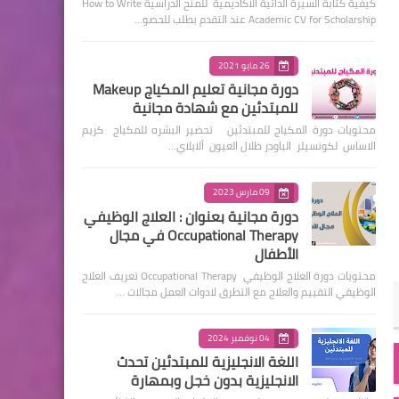
كيفية كتابة السيرة الذاتية الأكاديمية للمنح الدراسية How to Write
Academic CV for Scholarship عند التقدم بطلب للحصو…
26 مايو 2021
دورة مجانية تعليم المكياج Makeup
للمبتدئين مع شهادة مجانية
محتويات دورة المكياج للمبتدئين تحضير البشره للمكياج كريم
الاساس لكونسيلر الباودر ظلال العيون ألايلاي…
09 مارس 2023
دورة مجانية بعنوان : العلاج الوظيفي
Occupational Therapy في مجال
الأطفال
محتويات دورة العلاج الوظيفي Occupational Therapy تعريف العلاج
الوظيفي التقييم والعلاج مع التطرق لادوات العمل مجالات …
04 نوفمبر 2024
اللغة الانجليزية للمبتدئين تحدث
الانجليزية بدون خجل وبمهارة