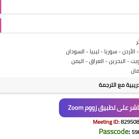
ر
لأردن - سوريا - ليبيا - السودان
ت - البحرين - العراق - اليمن
ان
ريبية مع الترجمة
شر على تطبيق زووم Zoom
Meeting ID
:
82950
Passcode
:
59