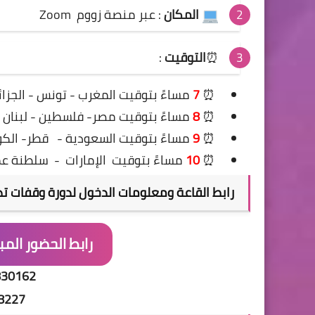
المكان
: عبر منصة زووم Zoom
⏰
التوقيت
:
⏰
7
مساءً
بتوقيت المغرب - تونس - الجزائ
⏰
8
مساءً بتوقيت مصر- فلسطين - لبنان - ا
⏰
9
مساءً بتوقيت السعودية -
قطر- الكوي
⏰
10
مساءً بتوقيت
الإمارات
-
سلطنة عم
رابط القاعة ومعلومات الدخول ل
دورة وقفات تد
رابط الحضور المبا
830162
8227