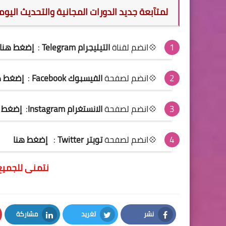
لمتآبعة جديد الدورات المجانية والتحديث اليو
💠انضم لقناة
التيليجرام Telegram
:
إضغط هنا
💠انضم لصفحة
الفيسبوك Facebook
:
إضغط ه
💠انضم لصفحة
الانستغرام Instagram
:
إضغط ه
💠انضم لصفحة
تويتر Twitter
:
إضغط هنا
نتمنى للجميع
نشر
تغريد
مشاركة