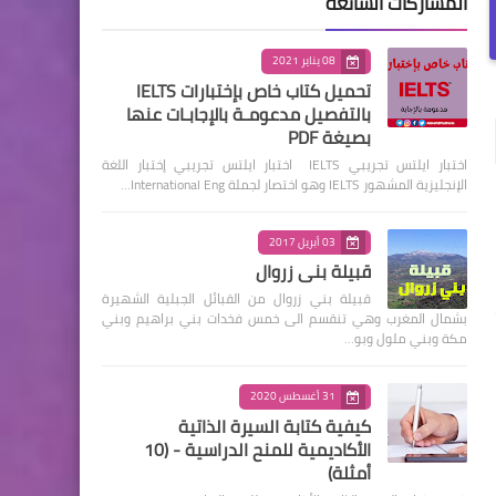
المشاركات الشائعة
08 يناير 2021
تحميل كتاب خاص بإختبارات IELTS
بالتفصيل مدعومـة بالإجابـات عنها
بصيغة PDF
اختبار ايلتس تجريبي IELTS اختبار ايلتس تجريبي إختبار اللغة
الإنجليزية المشهور IELTS وهو اختصار لجملة International Eng…
03 أبريل 2017
قبيلة بني زروال
قبيلة بني زروال من القبائل الجبلية الشهيرة
بشمال المغرب وهي تنقسم الى خمس فخدات بني براهيم وبني
مكة وبني ملول وبو…
31 أغسطس 2020
كيفية كتابة السيرة الذاتية
الأكاديمية للمنح الدراسية - (10
أمثلة)